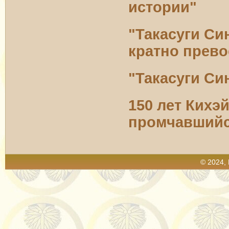
истории"
"Такасуги Си
кратно прев
"Такасуги Си
150 лет Кихэ
промчавшийс
© 2024,