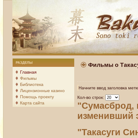
РАЗДЕЛЫ
Фильмы о Такас
Главная
Фильмы
Библиотека
Начните ввод заголовка мет
Лицензионные казино
Помощь проекту
Кол-во строк:
Карта сайта
"Сумасброд, 
изменивший э
"Такасуги Си